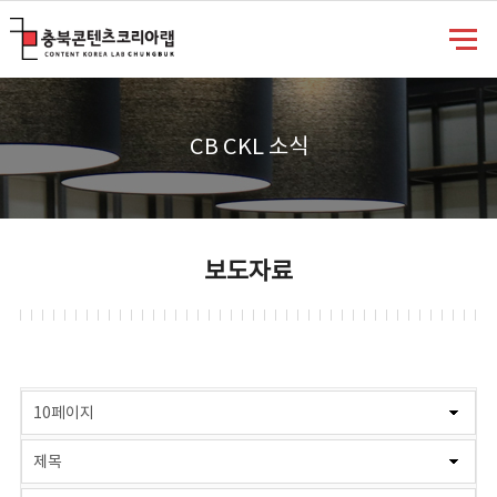
충북콘텐츠코리아랩
CB CKL 소식
보도자료
게시물 검색