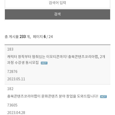
총 게시물
233
개
,
페이지
6
/ 24
보도자료 목록 - 번호, 제목, 작성자, 파일, 조회수, 작성일 정보 제공
183
캐릭터 창작부터 멈춰있는 이모티콘까지! 충북콘텐츠코리아랩, 2개
과정 수강생 동시모집
72876
2023.05.11
182
충북콘텐츠코리아랩이 문화콘텐츠 분야 창업을 도와드립니다!
73605
2023.04.28