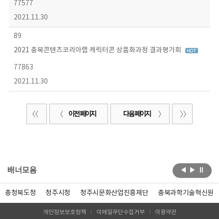
77577
2021.11.30
89
2021 충북콘텐츠코리아랩 캐릭터콘 상품화과정 결과평가회
77863
2021.11.30
이전 페이지
다음 페이지
배너모음
충청북도청
청주시청
청주시문화산업진흥재단
충북과학기술혁신원
개인정보보호정책
이메일무단수집거부
이용약관