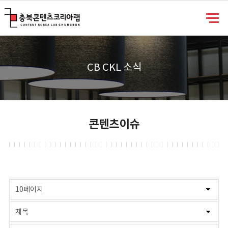
충북콘텐츠코리아랩
CB CKL 소식
콘텐츠이슈
게시물 검색