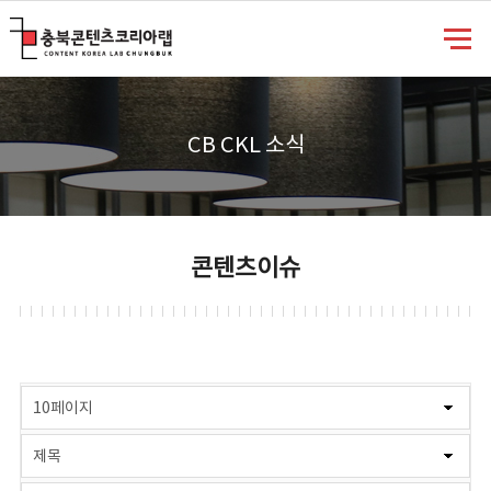
충북콘텐츠코리아랩
CB CKL 소식
콘텐츠이슈
게시물 검색