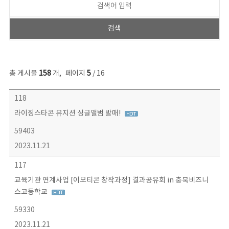
총 게시물
158
개
,
페이지
5
/ 16
콘텐츠이슈 목록 - 번호, 제목, 작성자, 파일, 조회수, 작성일 정보 제공
118
라이징스타콘 뮤지션 싱글앨범 발매!
59403
2023.11.21
117
교육기관 연계사업 [이모티콘 창작과정] 결과공유회 in 충북비즈니
스고등학교
59330
2023.11.21