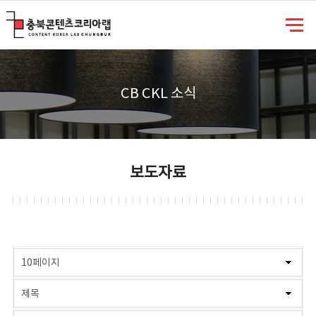
충북콘텐츠코리아랩
CB CKL 소식
보도자료
게시물 검색