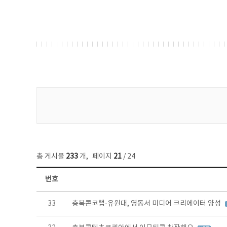
게시물 검색
총 게시물
233
개
,
페이지
21
/ 24
번호
보도자료 목록 - 번호, 제목, 작성자, 파일, 조회수, 작성일 정보 제공
33
충북콘코랩·유원대, 영동서 미디어 크리에이터 양성