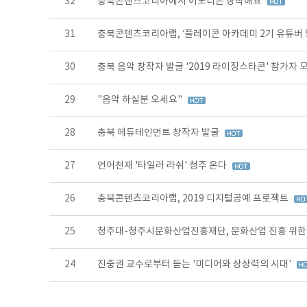
32
충북콘텐츠코리아에서 이모티콘 창작해요
31
충북콘텐츠코리아랩, ‘플레이콘 아카데미 2기 유튜버 
30
충북 음악 창작자 발굴 '2019 라이징스타콘' 참가자 
29
"음악 하실분 오세요"
28
충북 에듀테인먼트 창작자 발굴
27
언어천재 '타일러 라쉬' 청주 온다
26
충북콘텐츠코리아랩, 2019 디지털공예 프로젝트
25
청주대-청주시문화산업진흥재단, 문화산업 진흥 위한
24
진중권 교수로부터 듣는 '미디어와 상상력의 시대'