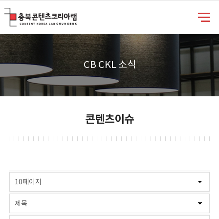
충북콘텐츠코리아랩
CB CKL 소식
콘텐츠이슈
게시물 검색