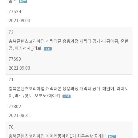
곰즈
77534
2021.09.03
72
충북콘텐츠코리아랩 캐릭터콘 응용과정 캐릭터 공개-나콩아콩, 혼란
곰, 아기천사_러브
77593
2021.09.03
71
충북콘텐츠코리아랩 캐릭터콘 응용과정 캐릭터 공개-해밀이, 라미토
끼, 베르/힛토, 오코노/미야키
77802
2021.08.31
70
충북콘텐츠코리아랩 메이커동아리1기 최우수상 공개!!!