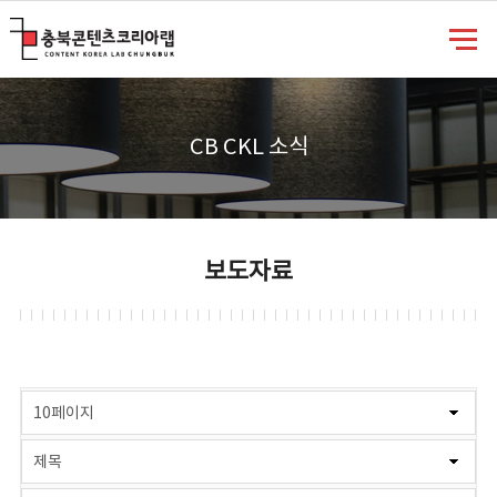
충북콘텐츠코리아랩
CB CKL 소식
보도자료
게시물 검색