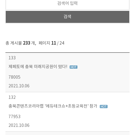
총 게시물
233
개
,
페이지
11
/ 24
보도자료 목록 - 번호, 제목, 작성자, 파일, 조회수, 작성일 정보 제공
133
제페토에 충북 미래지공원이 떴다!
78005
2021.10.06
132
충북콘텐츠코리아랩 '에듀테크쇼+초등교육전' 참가
77953
2021.10.06