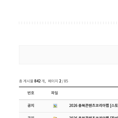
게시물 검색
총 게시물
842
개
,
페이지
2
/ 85
번호
파일
공지사항 목록 - 번호, 제목, 작성자, 파일, 조회수, 작성일 정보 제공
공지
2026 충북콘텐츠코리아랩 [스토