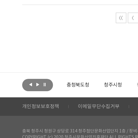
아랩
문화체육관광부
충청북도청
청주시청
개인정보보호정책
이메일무단수집거부
충북 청주시 청원구 상당로 314 청주첨단문화산업단지 1층 / 장비-공간 대여 문
COPYRIGHT (c) 2020 청주시문화산업진흥재단 ALL RIGHTS R