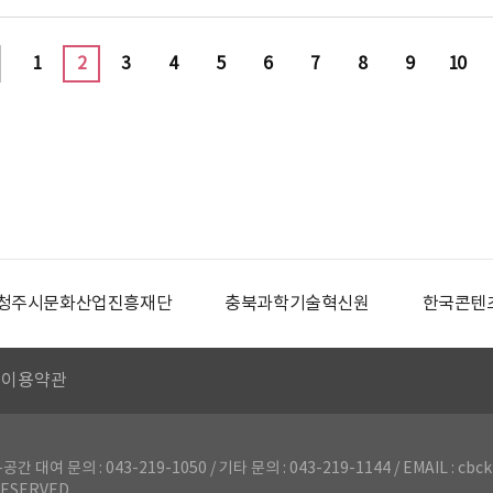
1
2
3
4
5
6
7
8
9
10
청주시문화산업진흥재단
충북과학기술혁신원
한국콘텐
이용약관
의 : 043-219-1050 / 기타 문의 : 043-219-1144 / EMAIL : cbck
ESERVED.