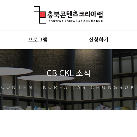
충북콘텐츠코리아랩
프로그램
신청하기
CB CKL 소식
CONTENT KOREA LAB CHUNGBUK