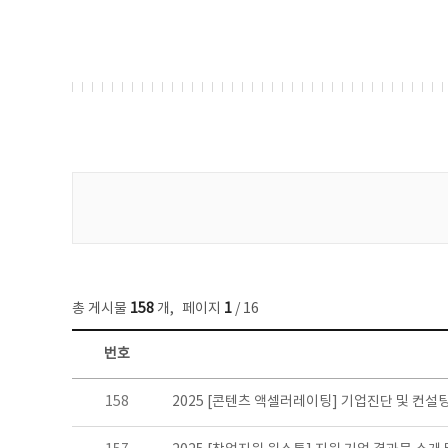
게시물 검색
총 게시물
158
개
,
페이지
1
/ 16
번호
콘텐츠이슈 목록 - 번호, 제목, 작성자, 파일, 조회수, 작성일 정보 제공
158
2025 [콘텐츠 액셀러레이팅] 기업진단 및 컨설