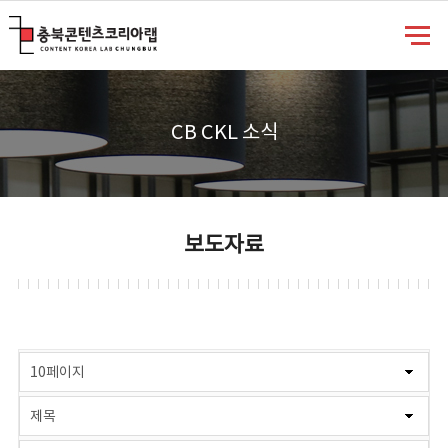
충북콘텐츠코리아랩
CB CKL 소식
보도자료
게시물 검색