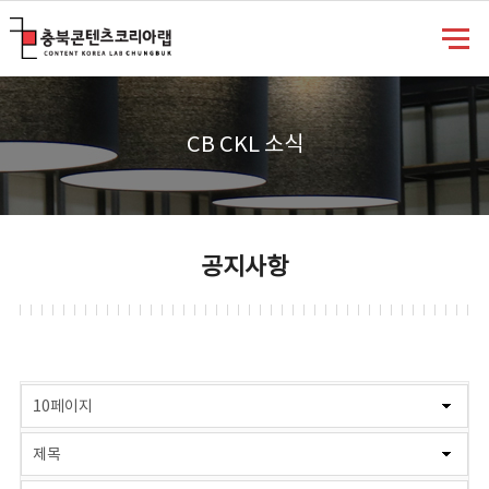
충북콘텐츠코리아랩
CB CKL 소식
공지사항
게시물 검색