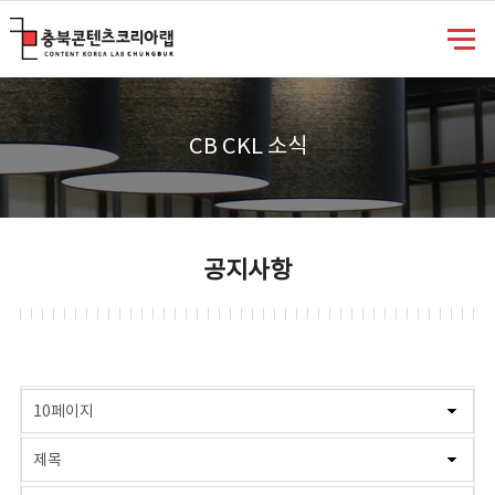
충북콘텐츠코리아랩
CB CKL 소식
공지사항
게시물 검색