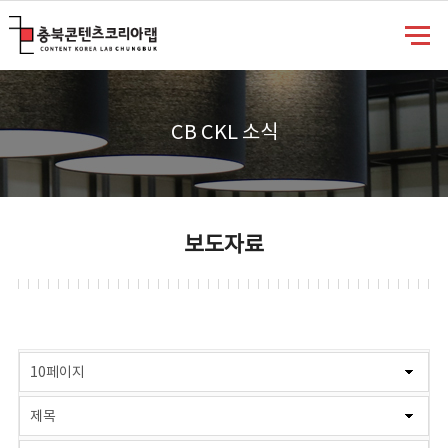
충북콘텐츠코리아랩
CB CKL 소식
보도자료
게시물 검색