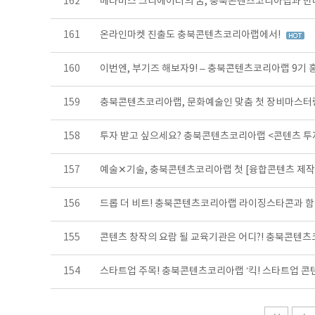
162
메타버스 크리에이터의 꿈, 충북콘텐츠코리아랩과 만
161
온라인마켓 진출도 충북콘텐츠코리아랩에서!
160
이번엔, 부기즈 해보자9! – 충북콘텐츠코리아랩 9기
159
충북콘텐츠코리아랩, 문화예술인 맞춤 첫 장비마스터
158
투자 받고 싶으세요? 충북콘텐츠코리아랩 <콘텐츠 
157
예술✕기술, 충북콘텐츠코리아랩 첫 [융합콘텐츠 제
156
드롭 더 비트! 충북콘텐츠코리아랩 라이징스타콘과 함
155
콘텐츠 창작의 요람 될 교육기관은 어디?! 충북콘텐츠
154
스타트업 주목! 충북콘텐츠코리아랩 ‘킥! 스타트업 콘