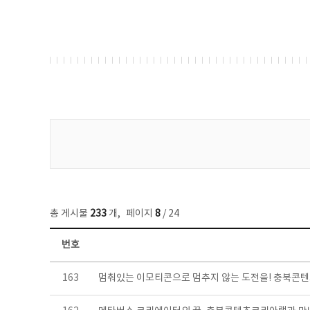
게시물 검색
총 게시물
233
개
,
페이지
8
/ 24
번호
보도자료 목록 - 번호, 제목, 작성자, 파일, 조회수, 작성일 정보 제공
163
멈춰있는 이모티콘으로 멈추지 않는 도전을! 충북콘텐