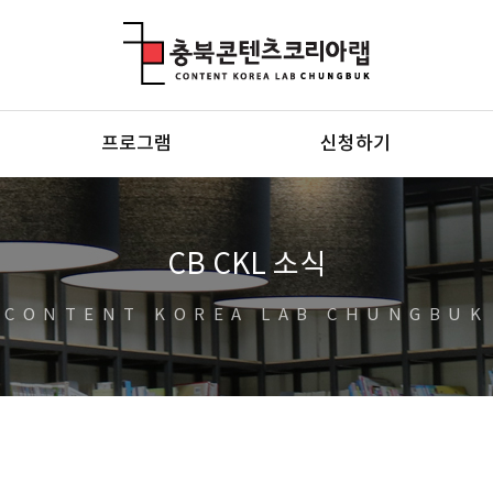
충북콘텐츠코리아랩
프로그램
신청하기
CB CKL 소식
CONTENT KOREA LAB CHUNGBUK