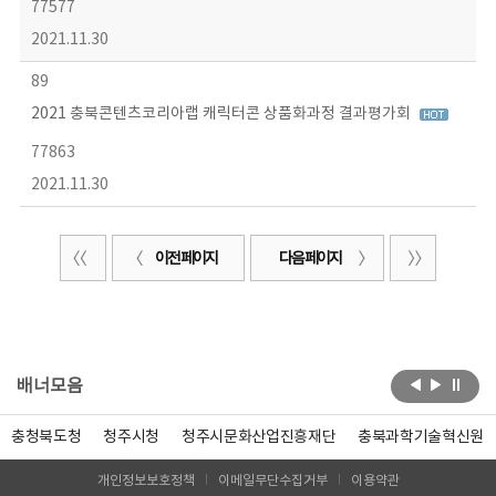
77577
2021.11.30
89
2021 충북콘텐츠코리아랩 캐릭터콘 상품화과정 결과평가회
77863
2021.11.30
이전 페이지
다음 페이지
배너모음
충청북도청
청주시청
청주시문화산업진흥재단
충북과학기술혁신원
개인정보보호정책
이메일무단수집거부
이용약관