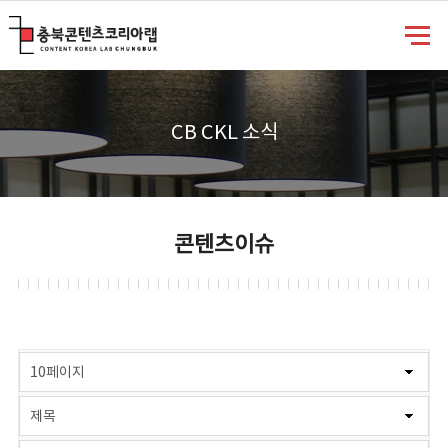
충북콘텐츠코리아랩
CB CKL 소식
콘텐츠이슈
게시물 검색