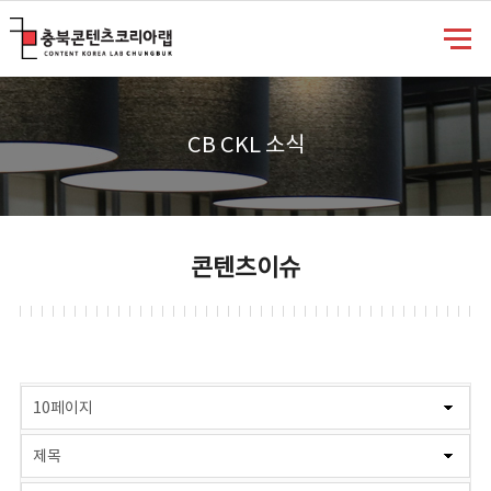
충북콘텐츠코리아랩
CB CKL 소식
콘텐츠이슈
게시물 검색