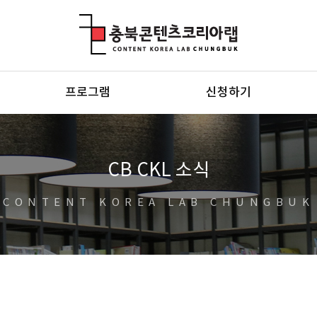
충북콘텐츠코리아랩
프로그램
신청하기
CB CKL 소식
CONTENT KOREA LAB CHUNGBUK