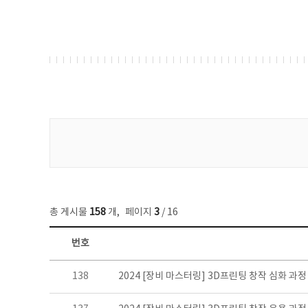
게시물 검색
총 게시물
158
개
,
페이지
3
/ 16
번호
콘텐츠이슈 목록 - 번호, 제목, 작성자, 파일, 조회수, 작성일 정보 제공
138
2024 [장비 마스터링] 3D프린팅 창작 심화 과