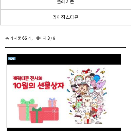
플레이콘
라이징스타콘
총 게시물
66
개
,
페이지
3
/ 8