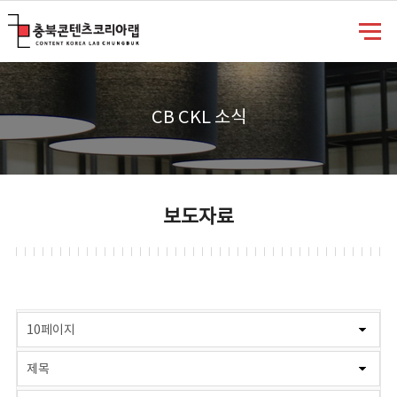
충북콘텐츠코리아랩
CB CKL 소식
보도자료
게시물 검색