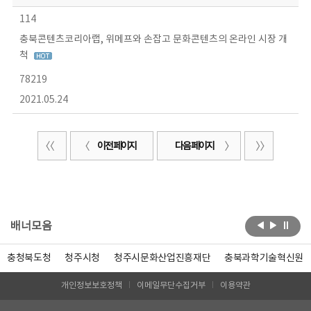
114
충북콘텐츠코리아랩, 위메프와 손잡고 문화콘텐츠의 온라인 시장 개
척
78219
2021.05.24
이전 페이지
다음 페이지
배너모음
충청북도청
청주시청
청주시문화산업진흥재단
충북과학기술혁신원
개인정보보호정책
이메일무단수집거부
이용약관