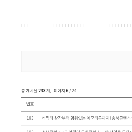
게시물 검색
총 게시물
233
개
,
페이지
6
/ 24
번호
보도자료 목록 - 번호, 제목, 작성자, 파일, 조회수, 작성일 정보 제공
183
캐릭터 창작부터 멈춰있는 이모티콘까지! 충북콘텐츠코