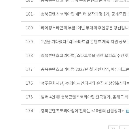
182
충북콘텐츠코리아랩이 문화콘텐츠 분야 창업을 도와
181
충북콘텐츠코리아랩 캐릭터 창작과정 1기, 공개모집
180
라이징스타콘의 부활! 이번 무대의 주인공은 당신입니
179
1년을 기다렸다! 킥! 스타트업 콘텐츠 제작 지원 공모
178
충북콘텐츠코리아랩, 스타트업을 위한 오피스 주인 
177
충북콘텐츠코리아랩 2023년 첫 지원사업, 에듀테크콘
176
청주문화재단, ㈜에이씨엔디씨와 손잡고 창업&스타트
175
벌써 4연패! 충북콘텐츠코리아랩 전국평가, 올해도 
174
충북콘텐츠코리아랩이 전하는 <10월의 선물상자>