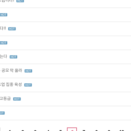
드립니다!
다!!
찾는다
 공모 막 올라
업 집중 육성
최고등급