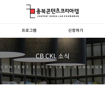
충북콘텐츠코리아랩
프로그램
신청하기
CB CKL 소식
CONTENT KOREA LAB CHUNGBUK