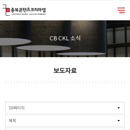
충북콘텐츠코리아랩
CB CKL 소식
보도자료
게시물 검색