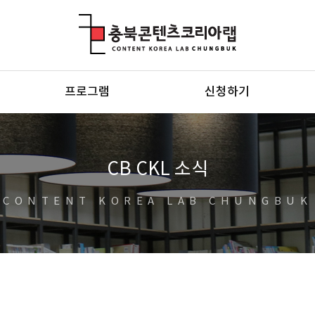
충북콘텐츠코리아랩
프로그램
신청하기
CB CKL 소식
CONTENT KOREA LAB CHUNGBUK