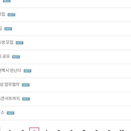
집
모집
집
육생 모집
시 공모
현백서 만난다
육성 업무협약
' 북콘서트까지
이스