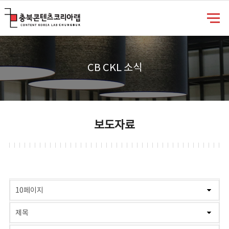
충북콘텐츠코리아랩
CB CKL 소식
보도자료
게시물 검색