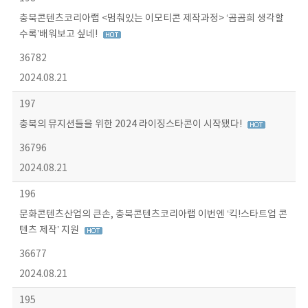
충북콘텐츠코리아랩 <멈춰있는 이모티콘 제작과정> ‘곰곰희 생각할
수록’배워보고 싶네!
36782
2024.08.21
197
충북의 뮤지션들을 위한 2024 라이징스타콘이 시작됐다!
36796
2024.08.21
196
문화콘텐츠산업의 큰손, 충북콘텐츠코리아랩 이번엔 ‘킥!스타트업 콘
텐츠 제작’ 지원
36677
2024.08.21
195