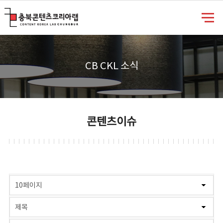
충북콘텐츠코리아랩
CB CKL 소식
콘텐츠이슈
게시물 검색