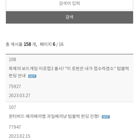
총 게시물
158
개
,
페이지
6
/ 16
콘텐츠이슈 목록 - 번호, 제목, 작성자, 파일, 조회수, 작성일 정보 제공
108
화제의 보드게임 이로접2 출시! "이 로판은 내가 접수하겠소" 텀블벅
펀딩 안내
75927
2023.03.27
107
윈터버드 베리베리뱁 과일베리냥 텀블벅 펀딩 진행!
77947
2023.02.15