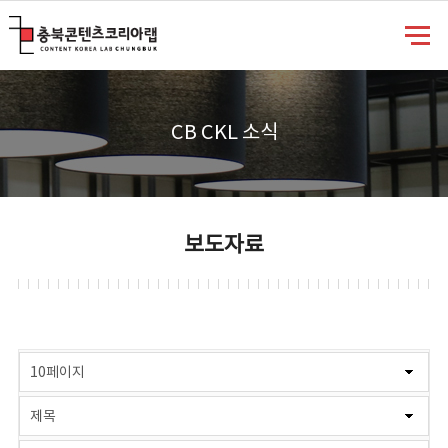
충북콘텐츠코리아랩
CB CKL 소식
보도자료
게시물 검색