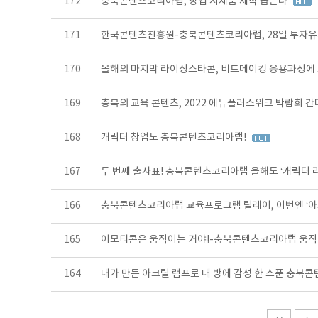
172
충북콘텐츠코리아랩, 창업 시제품 제작 돕는다
171
한국콘텐츠진흥원-충북콘텐츠코리아랩, 28일 투자유
170
올해의 마지막 라이징스타콘, 비트메이킹 응용과정에
169
충북의 교육 콘텐츠, 2022 에듀플러스위크 박람회 간
168
캐릭터 창업도 충북콘텐츠코리아랩!
167
두 번째 출사표! 충북콘텐츠코리아랩 올해도 ‘캐릭터 
166
충북콘텐츠코리아랩 교육프로그램 릴레이, 이번엔 ‘아
165
이모티콘은 움직이는 거야!-충북콘텐츠코리아랩 움직
164
내가 만든 아크릴 램프로 내 방에 감성 한 스푼 충북