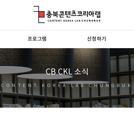
충북콘텐츠코리아랩
프로그램
신청하기
CB CKL 소식
CONTENT KOREA LAB CHUNGBUK