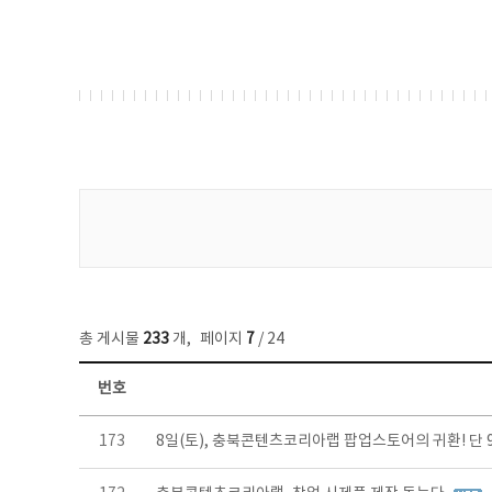
게시물 검색
총 게시물
233
개
,
페이지
7
/ 24
번호
보도자료 목록 - 번호, 제목, 작성자, 파일, 조회수, 작성일 정보 제공
173
8일(토), 충북콘텐츠코리아랩 팝업스토어의 귀환! 단 