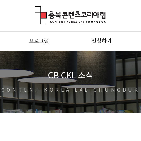
충북콘텐츠코리아랩
프로그램
신청하기
CB CKL 소식
CONTENT KOREA LAB CHUNGBUK