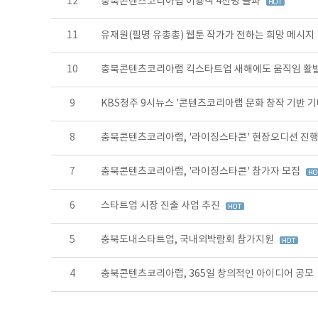
12
충북콘텐츠코리아랩 이용객 4천명 돌파
11
유재원(필명 유총총) 웹툰 작가가 전하는 희망 메시지
10
충북콘텐츠코리아랩 킥스타트업 새해에도 움직임 활
9
KBS청주 9시뉴스 '콘텐츠코리아랩 문화 창작 기반 기
8
충북콘텐츠코리아랩, '라이징스타콘' 현장오디션 진
7
충북콘텐츠코리아랩, '라이징스타콘' 참가자 모집
6
스타트업 시장 진출 사업 추진
5
충북도내스타트업, 국내외박람회 참가지원
4
충북콘텐츠코리아랩, 365일 창의적인 아이디어 공모