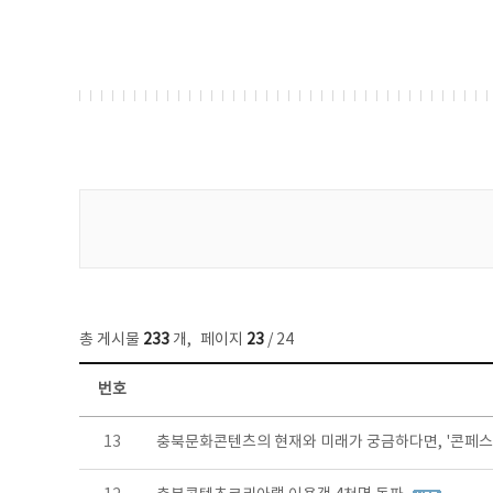
게시물 검색
총 게시물
233
개
,
페이지
23
/ 24
번호
보도자료 목록 - 번호, 제목, 작성자, 파일, 조회수, 작성일 정보 제공
13
충북문화콘텐츠의 현재와 미래가 궁금하다면, '콘페스