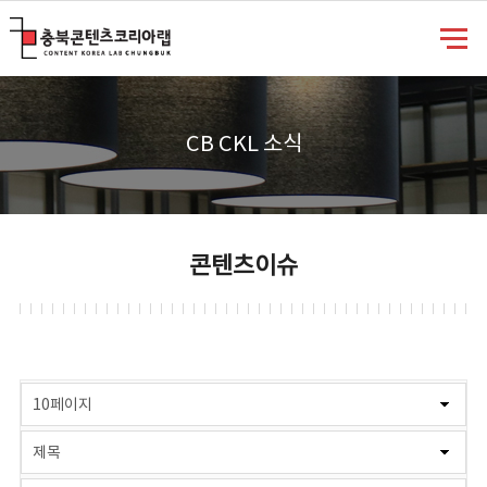
충북콘텐츠코리아랩
CB CKL 소식
콘텐츠이슈
게시물 검색