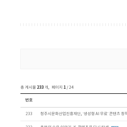
게시물 검색
총 게시물
233
개
,
페이지
1
/ 24
번호
보도자료 목록 - 번호, 제목, 작성자, 파일, 조회수, 작성일 정보 제공
233
청주시문화산업진흥재단, ‘생성형 AI 무료’ 콘텐츠 