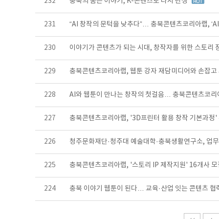
232
충북의 숨은 이야기, K-콘텐츠로 다시 탄생
231
“AI 창작의 문턱을 낮추다”… 충북콘텐츠코리아랩, ‘A
230
이야기가 콘텐츠가 되는 시대, 창작자를 위한 스토리 
229
충북콘텐츠코리아랩, 웹툰 강자 재담미디어와 손잡고
228
AI와 웹툰이 만나는 창작의 첫걸음… 충북콘텐츠코리
227
충북콘텐츠코리아랩, '3D프린터 활용 창작 기본과정'
226
청주문화재단·청주대 예술대학·충북생활연구소, 업
225
충북콘텐츠코리아랩, '스토리 IP 제작지원' 16개사 
224
충북 이야기 웹툰이 된다… 교육·산업 잇는 콘텐츠 협