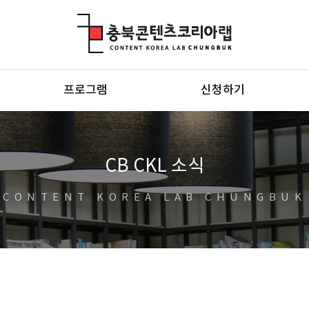
충북콘텐츠코리아랩
프로그램
신청하기
CB CKL 소식
CONTENT KOREA LAB CHUNGBUK