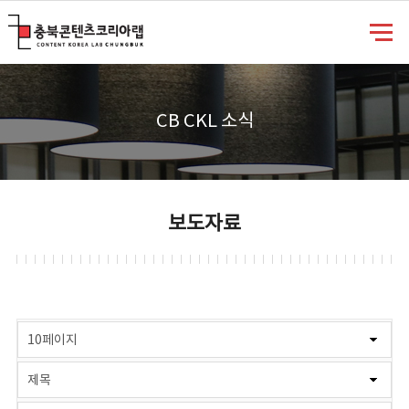
충북콘텐츠코리아랩
CB CKL 소식
보도자료
게시물 검색