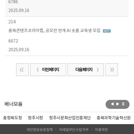
6786
2025.09.16
214
충북콘텐츠코리아랩, 공모전 연계 AI 숏폼 교육생 모집
6672
2025.09.16
이전 페이지
다음 페이지
배너모음
충청북도청
청주시청
청주시문화산업진흥재단
충북과학기술혁신원
개인정보보호정책
이메일무단수집거부
이용약관