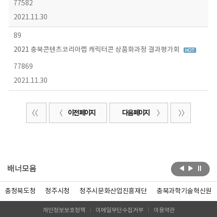
77582
2021.11.30
89
2021 충북콘텐츠코리아랩 캐릭터콘 상품화과정 결과평가회
77869
2021.11.30
이전 페이지
다음 페이지
배너모음
충청북도청
청주시청
청주시문화산업진흥재단
충북과학기술혁신원
개인정보보호정책
이메일무단수집거부
이용약관