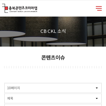
충북콘텐츠코리아랩
CB CKL 소식
콘텐츠이슈
게시물 검색