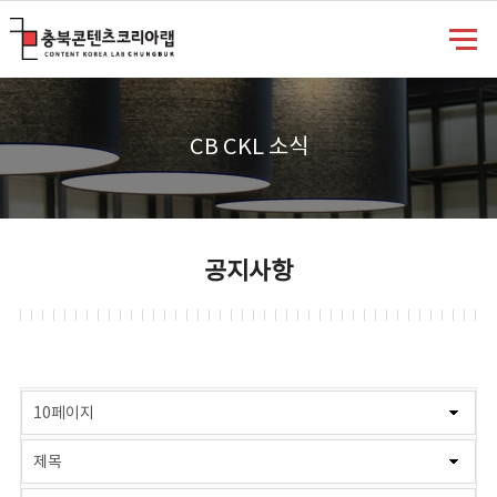
충북콘텐츠코리아랩
CB CKL 소식
공지사항
게시물 검색