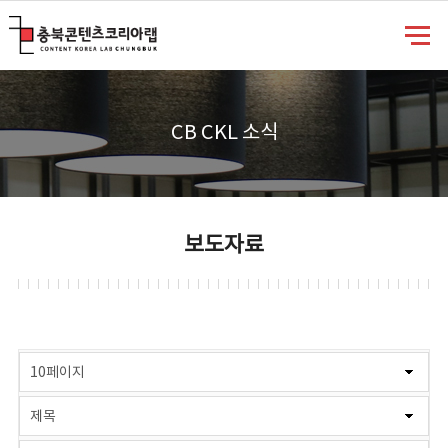
충북콘텐츠코리아랩
CB CKL 소식
보도자료
게시물 검색