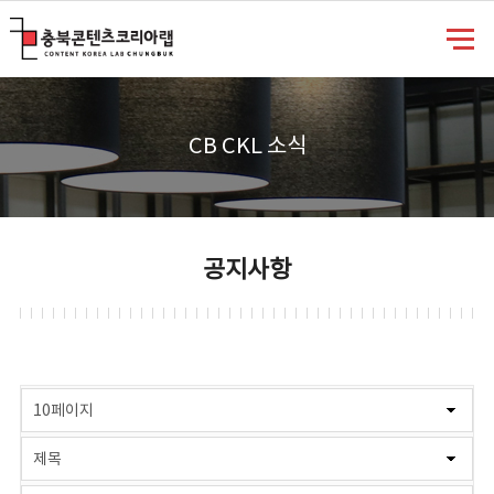
충북콘텐츠코리아랩
CB CKL 소식
공지사항
게시물 검색