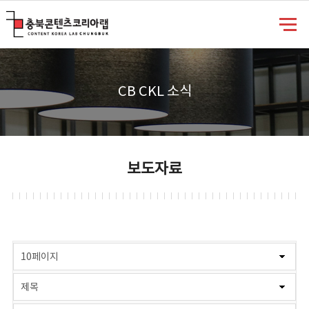
충북콘텐츠코리아랩
CB CKL 소식
보도자료
게시물 검색