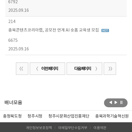
6792
2025.09.16
214
충북콘텐츠코리아랩, 공모전 연계 AI 숏폼 교육생 모집
6675
2025.09.16
이전 페이지
다음 페이지
배너모음
충청북도청
청주시청
청주시문화산업진흥재단
충북과학기술혁신원
개인정보보호정책
이메일무단수집거부
이용약관