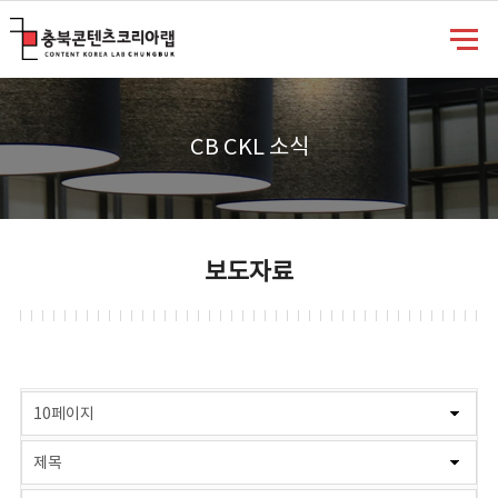
충북콘텐츠코리아랩
CB CKL 소식
보도자료
게시물 검색