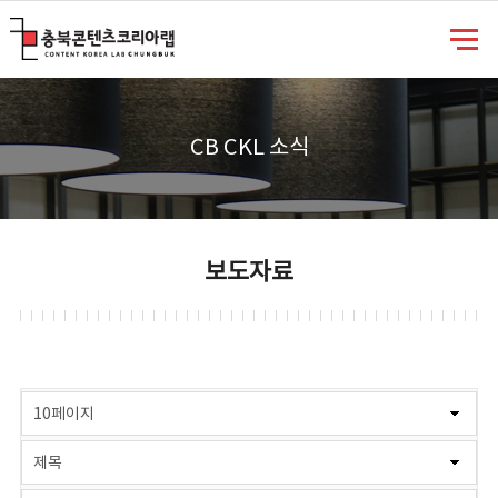
충북콘텐츠코리아랩
CB CKL 소식
보도자료
게시물 검색