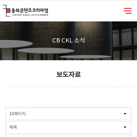
충북콘텐츠코리아랩
CB CKL 소식
보도자료
게시물 검색