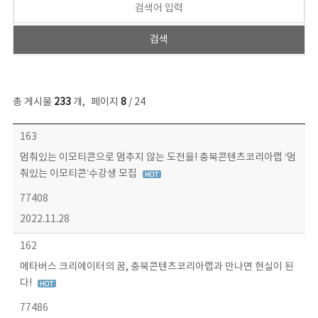
총 게시물
233
개
,
페이지
8
/ 24
보도자료 목록 - 번호, 제목, 작성자, 파일, 조회수, 작성일 정보 제공
163
멈춰있는 이모티콘으로 멈추지 않는 도전을! 충북콘텐츠코리아랩 ‘멈
춰있는 이모티콘’수강생 모집
77408
2022.11.28
162
메타버스 크리에이터의 꿈, 충북콘텐츠코리아랩과 만나면 현실이 된
다!
77486