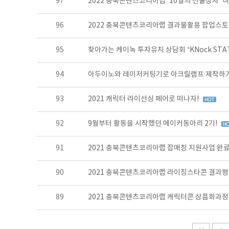
97
2022 충북콘텐츠코리아랩 '10월의 선물상자' 
96
2022 충북콘텐츠코리아랩 결과물활용 팝업스토
95
찾아가는 케이녹 투자유치 상담회 “KNock STATI
94
아두이노와 레이저커팅기로 아크릴램프 제작하
93
2021 캐릭터 라이선싱 페어로 떠나자!
92
9월부터 활동을 시작했던 메이커동아리 2기!
91
2021 충북콘텐츠코리아랩 잡매칭 지원사업 완료
90
2021 충북콘텐츠코리아랩 라이징스타콘 결과
89
2021 충북콘텐츠코리아랩 캐릭터콘 상품화과