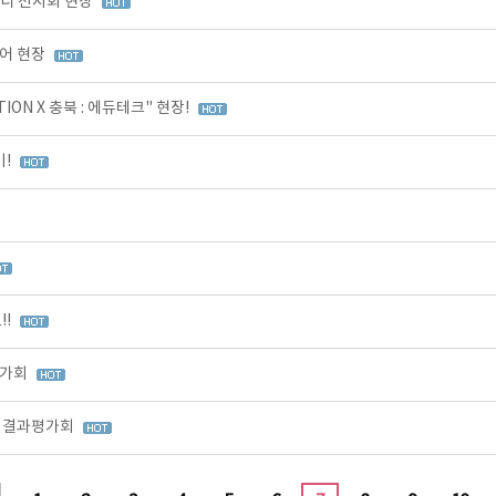
미니 전시회 현장
어 현장
ON X 충북 : 에듀테크" 현장!
기!
!!
평가회
정 결과평가회