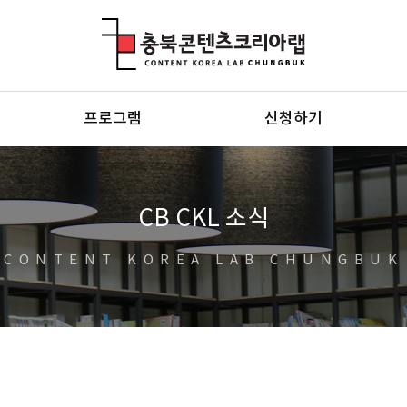
충북콘텐츠코리아랩
프로그램
신청하기
CB CKL 소식
CONTENT KOREA LAB CHUNGBUK