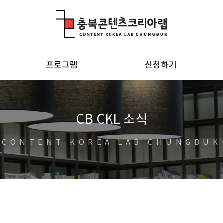
충북콘텐츠코리아랩
프로그램
신청하기
CB CKL 소식
CONTENT KOREA LAB CHUNGBUK