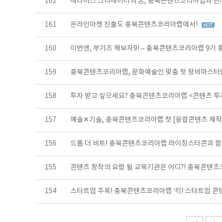
162
메타버스 크리에이터의 꿈, 충북콘텐츠코리아랩과 만
161
온라인마켓 진출도 충북콘텐츠코리아랩에서!
160
이번엔, 부기즈 해보자9! – 충북콘텐츠코리아랩 9기
159
충북콘텐츠코리아랩, 문화예술인 맞춤 첫 장비마스터
158
투자 받고 싶으세요? 충북콘텐츠코리아랩 <콘텐츠 
157
예술✕기술, 충북콘텐츠코리아랩 첫 [융합콘텐츠 제
156
드롭 더 비트! 충북콘텐츠코리아랩 라이징스타콘과 함
155
콘텐츠 창작의 요람 될 교육기관은 어디?! 충북콘텐츠
154
스타트업 주목! 충북콘텐츠코리아랩 ‘킥! 스타트업 콘