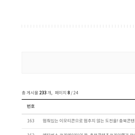
게시물 검색
총 게시물
233
개
,
페이지
8
/ 24
번호
보도자료 목록 - 번호, 제목, 작성자, 파일, 조회수, 작성일 정보 제공
163
멈춰있는 이모티콘으로 멈추지 않는 도전을! 충북콘텐