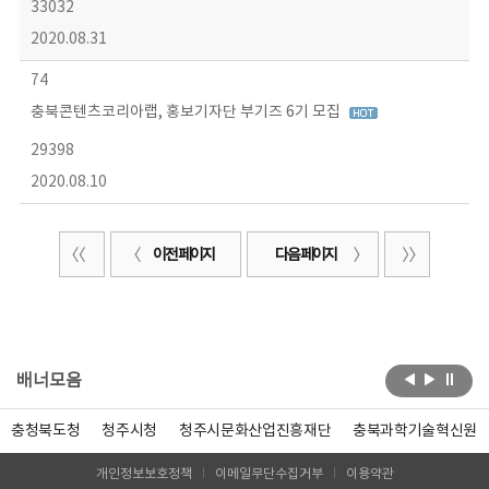
33032
2020.08.31
74
충북콘텐츠코리아랩, 홍보기자단 부기즈 6기 모집
29398
2020.08.10
이전 페이지
다음 페이지
배너모음
충청북도청
청주시청
청주시문화산업진흥재단
충북과학기술혁신원
개인정보보호정책
이메일무단수집거부
이용약관