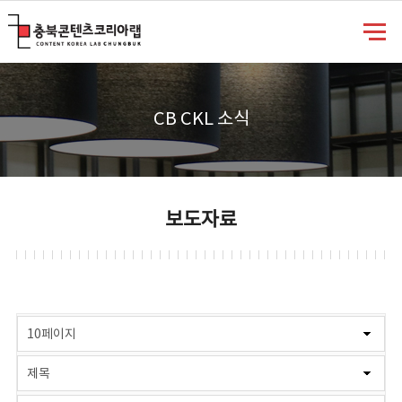
충북콘텐츠코리아랩
CB CKL 소식
보도자료
게시물 검색