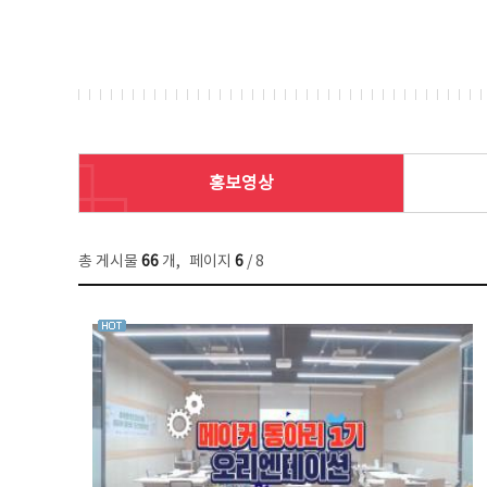
홍보영상
총 게시물
66
개
,
페이지
6
/ 8