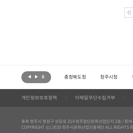
아랩
문화체육관광부
충청북도청
청주시청
개인정보보호정책
이메일무단수집거부
충북 청주시 청원구 상당로 314 청주첨단문화산업단지 1층 / 장비-공간 대여 문
COPYRIGHT (c) 2020 청주시문화산업진흥재단 ALL RIGHTS R