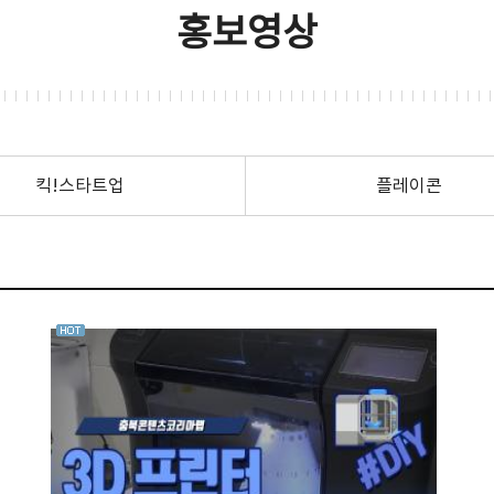
홍보영상
킥!스타트업
플레이콘