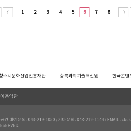
1
2
3
4
5
6
7
8
청주시문화산업진흥재단
충북과학기술혁신원
한국콘텐
이용약관
의 : 043-219-1050 / 기타 문의 : 043-219-1144 / EMAIL : cbck
ESERVED.