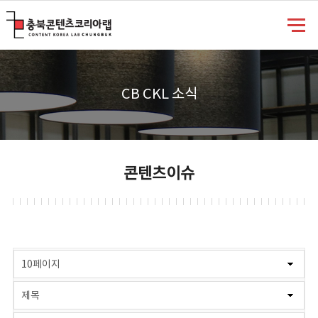
충북콘텐츠코리아랩
CB CKL 소식
콘텐츠이슈
게시물 검색