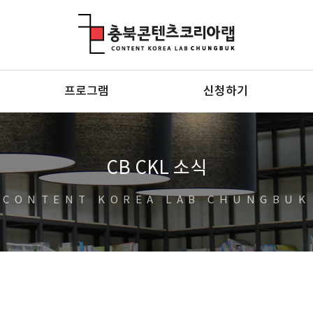
충북콘텐츠코리아랩
프로그램
신청하기
CB CKL 소식
CONTENT KOREA LAB CHUNGBUK