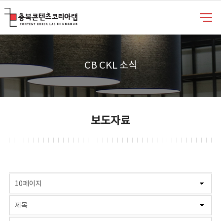
충북콘텐츠코리아랩
CB CKL 소식
보도자료
게시물 검색