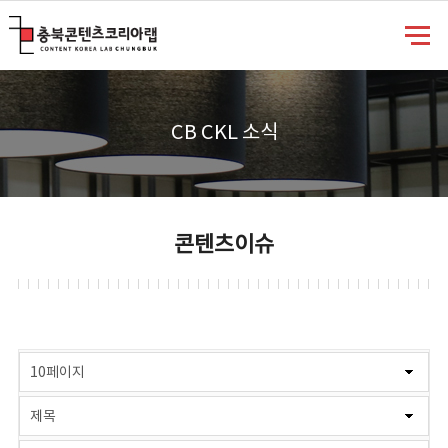
충북콘텐츠코리아랩
CB CKL 소식
콘텐츠이슈
게시물 검색