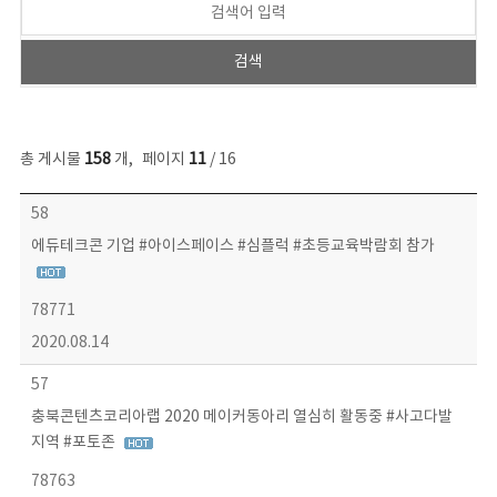
총 게시물
158
개
,
페이지
11
/ 16
콘텐츠이슈 목록 - 번호, 제목, 작성자, 파일, 조회수, 작성일 정보 제공
58
에듀테크콘 기업 #아이스페이스 #심플럭 #초등교육박람회 참가
78771
2020.08.14
57
충북콘텐츠코리아랩 2020 메이커동아리 열심히 활동중 #사고다발
지역 #포토존
78763