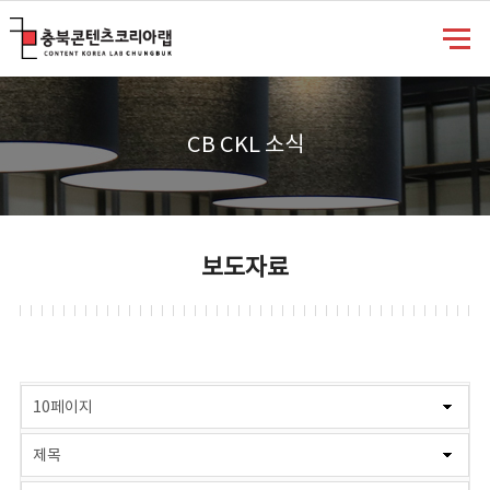
충북콘텐츠코리아랩
CB CKL 소식
보도자료
게시물 검색