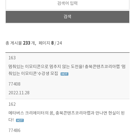
총 게시물
233
개
,
페이지
8
/ 24
보도자료 목록 - 번호, 제목, 작성자, 파일, 조회수, 작성일 정보 제공
163
멈춰있는 이모티콘으로 멈추지 않는 도전을! 충북콘텐츠코리아랩 ‘멈
춰있는 이모티콘’수강생 모집
77408
2022.11.28
162
메타버스 크리에이터의 꿈, 충북콘텐츠코리아랩과 만나면 현실이 된
다!
77486