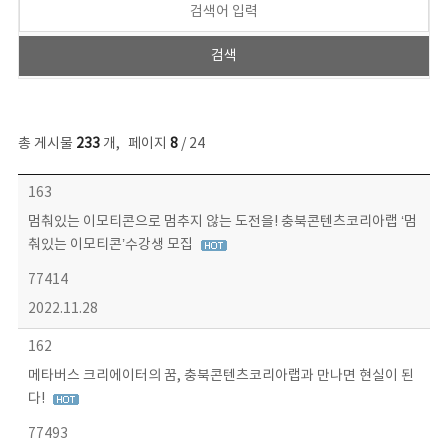
총 게시물
233
개
,
페이지
8
/ 24
보도자료 목록 - 번호, 제목, 작성자, 파일, 조회수, 작성일 정보 제공
163
멈춰있는 이모티콘으로 멈추지 않는 도전을! 충북콘텐츠코리아랩 ‘멈
춰있는 이모티콘’수강생 모집
77414
2022.11.28
162
메타버스 크리에이터의 꿈, 충북콘텐츠코리아랩과 만나면 현실이 된
다!
77493