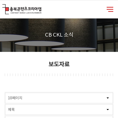
충북콘텐츠코리아랩
CB CKL 소식
보도자료
게시물 검색