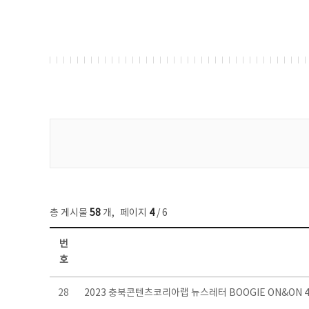
게시물 검색
총 게시물
58
개
,
페이지
4
/ 6
번
호
뉴스레터 목록 - 번호, 제목, 작성자, 파일, 조회수, 작성일 정보 제공
28
2023 충북콘텐츠코리아랩 뉴스레터 BOOGIE ON&ON