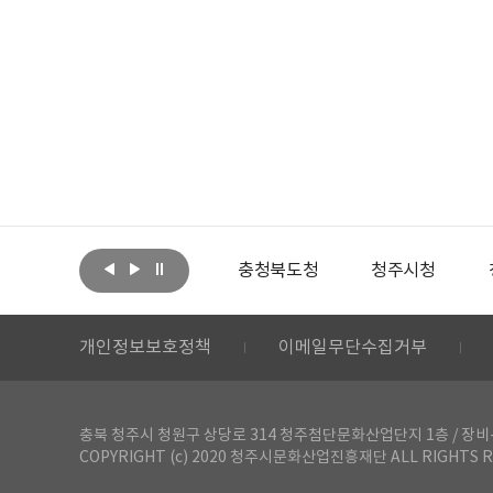
아랩
문화체육관광부
충청북도청
청주시청
개인정보보호정책
이메일무단수집거부
충북 청주시 청원구 상당로 314 청주첨단문화산업단지 1층 / 장비-공간 대여 문
COPYRIGHT (c) 2020 청주시문화산업진흥재단 ALL RIGHTS R