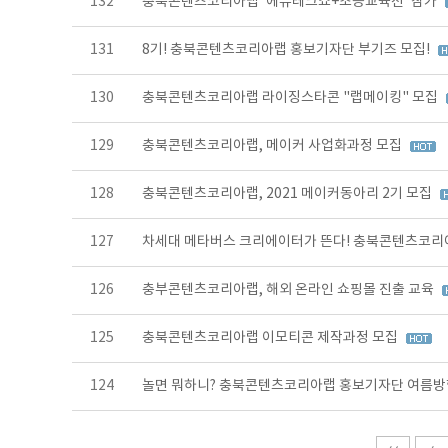
132
충북콘텐츠코리아랩 '에듀테크쇼+초등교육전' 참가
131
8기! 충북콘텐츠코리아랩 홍보기자단 부기즈 모집!
130
충북콘텐츠코리아랩 라이징스타콘 "랩메이킹" 모집
129
충북콘텐츠코리아랩, 메이커 사업화과정 모집
128
충북콘텐츠코리아랩, 2021 메이커동아리 2기 모집
127
차세대 메타버스 크리에이터가 뜬다! 충북콘텐츠코리
126
충부콘텐츠코리아랩, 해외 온라인 쇼핑몰 진출 교육
125
충북콘텐츠코리아랩 이모티콘 제작과정 모집
124
놀면 뭐하니? 충북콘텐츠코리아랩 홍보기자단 여름방