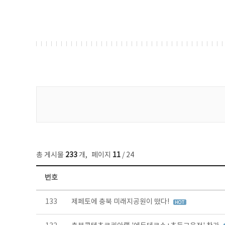
게시물 검색
총 게시물
233
개
,
페이지
11
/ 24
번호
보도자료 목록 - 번호, 제목, 작성자, 파일, 조회수, 작성일 정보 제공
133
제페토에 충북 미래지공원이 떴다!