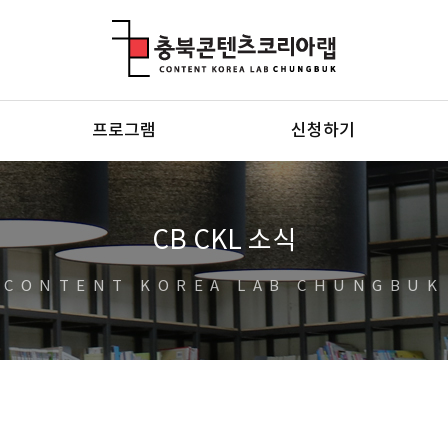
충북콘텐츠코리아랩
프로그램
신청하기
CB CKL 소식
CONTENT KOREA LAB CHUNGBUK